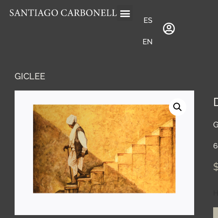
ES
EN
GICLEE
G
6
H